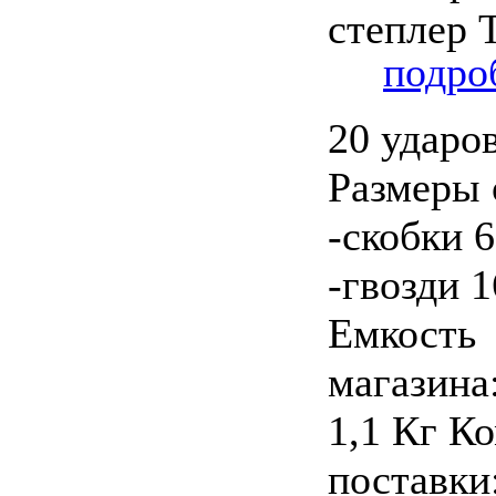
подроб
20 ударо
Размеры 
-скобки 
-гвозди 
Емкость
магазина
1,1 Кг К
поставки