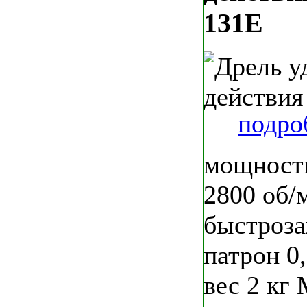
131E
подро
мощность
2800 об/
быстроз
патрон 0
вес 2 кг 