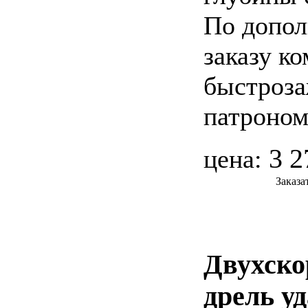
По допол
заказу к
быстроз
патроно
3 2
цена:
Заказа
Двухско
дрель у