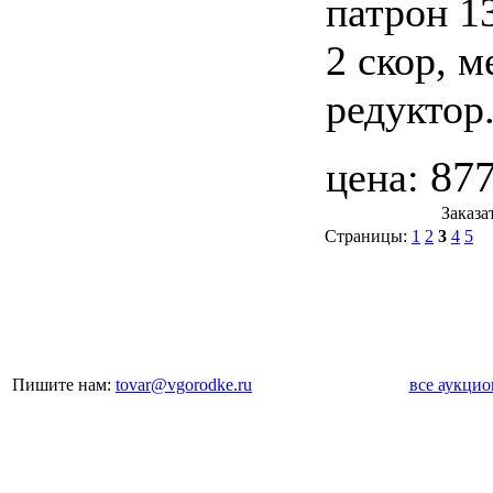
патрон 1
2 скор, м
редуктор
87
цена:
Заказа
Страницы:
1
2
3
4
5
Пишите нам:
tovar@vgorodke.ru
все аукци