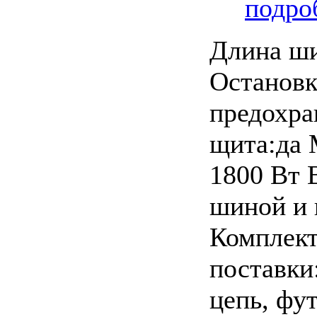
подроб
Длина ш
Остановк
предохра
щита:да 
1800 Вт 
шиной и 
Комплек
поставки
цепь, фу