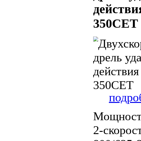
действи
350CET
подроб
Мощность
2-скорост