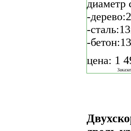
диаметр 
-дерево:
-сталь:1
-бетон:1
1 
цена:
Заказа
Двухско