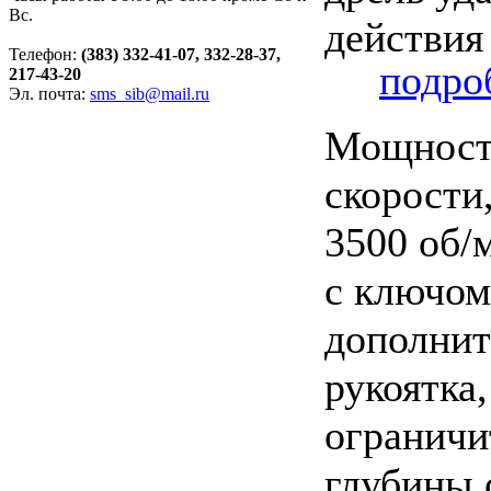
Вс.
Телефон:
(383) 332-41-07, 332-28-37,
подроб
217-43-20
Эл. почта:
sms_sib@mail.ru
Мощность
скорости,
3500 об/
с ключом
дополнит
рукоятка,
ограничи
глубины 