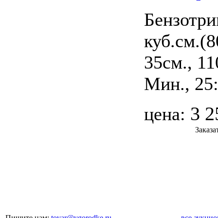
Бензотри
куб.см.(
35см., 11
Мин., 25
3 2
цена:
Заказа
Пишите нам:
tovar@vgorodke.ru
все аукци