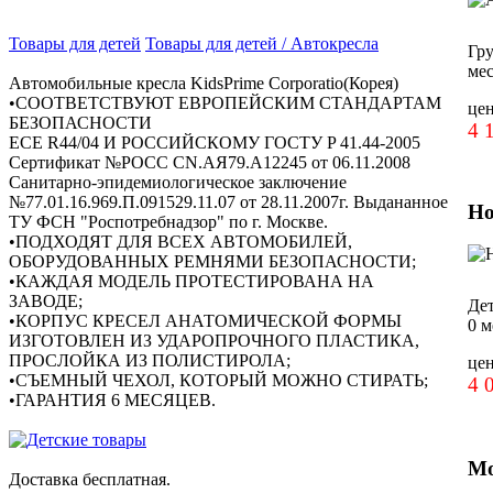
Товары для детей
Товары для детей / Автокресла
Гру
мес
Автомобильные кресла KidsPrime Corporatio(Корея)
•СООТВЕТСТВУЮТ ЕВРОПЕЙСКИМ СТАНДАРТАМ
це
БЕЗОПАСНОСТИ
4 
ЕСЕ R44/04 И РОССИЙСКОМУ ГОСТУ P 41.44-2005
Сертификат №РОСС CN.АЯ79.А12245 от 06.11.2008
Санитарно-эпидемиологическое заключение
№77.01.16.969.П.091529.11.07 от 28.11.2007г. Выдананное
Но
ТУ ФСН "Роспотребнадзор" по г. Москве.
•ПОДХОДЯТ ДЛЯ ВСЕХ АВТОМОБИЛЕЙ,
ОБОРУДОВАННЫХ РЕМНЯМИ БЕЗОПАСНОСТИ;
•КАЖДАЯ МОДЕЛЬ ПРОТЕСТИРОВАНА НА
ЗАВОДЕ;
Дет
•КОРПУС КРЕСЕЛ АНАТОМИЧЕСКОЙ ФОРМЫ
0 м
ИЗГОТОВЛЕН ИЗ УДАРОПРОЧНОГО ПЛАСТИКА,
ПРОСЛОЙКА ИЗ ПОЛИСТИРОЛА;
це
•CЪЕМНЫЙ ЧЕХОЛ, КОТОРЫЙ МОЖНО СТИРАТЬ;
4 
•ГАРАНТИЯ 6 МЕСЯЦЕВ.
Мо
Доставка бесплатная.