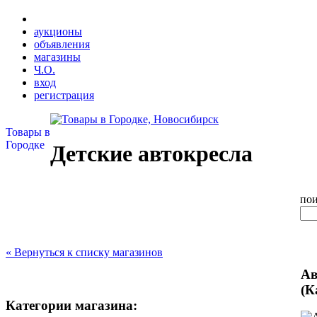
аукционы
объявления
магазины
Ч.О.
вход
регистрация
Товары в
Городке
Детские автокресла
пои
« Вернуться к списку магазинов
Ав
(К
Категории магазина: