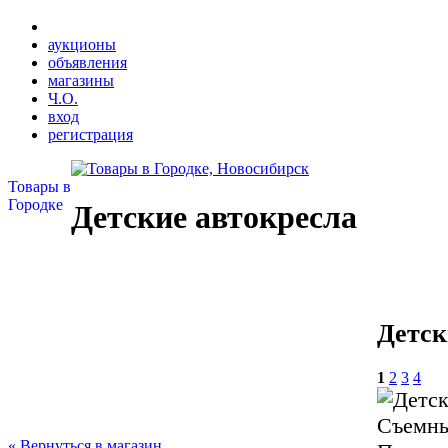
аукционы
объявления
магазины
Ч.О.
вход
регистрация
Товары в
Городке
Детские автокресла
Детск
1
2
3
4
Съемны
« Вернуться в магазин