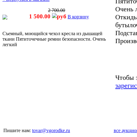
Пятито
Очень 
2 700.00
Откиды
1 500.00
В корзину
бутыло
Подстав
Съемный, моющийся чехол кресла из дышащей
ткани Пятиточечные ремни безопасности. Очень
Произв
легкий
Чтобы 
зареги
Пишите нам:
tovar@vgorodke.ru
все аукци