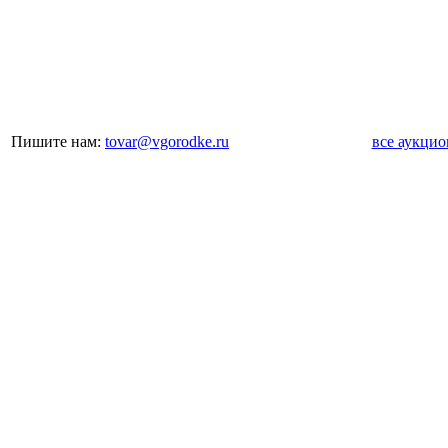
Пишите нам:
tovar@vgorodke.ru
все аукци