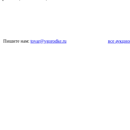
Пишите нам:
tovar@vgorodke.ru
все аукци