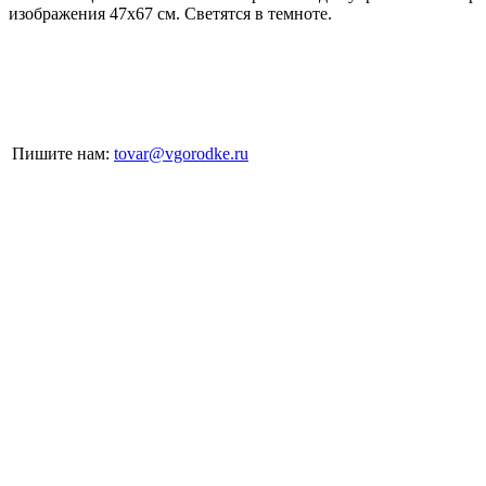
изображения 47х67 см. Светятся в темноте.
Пишите нам:
tovar@vgorodke.ru