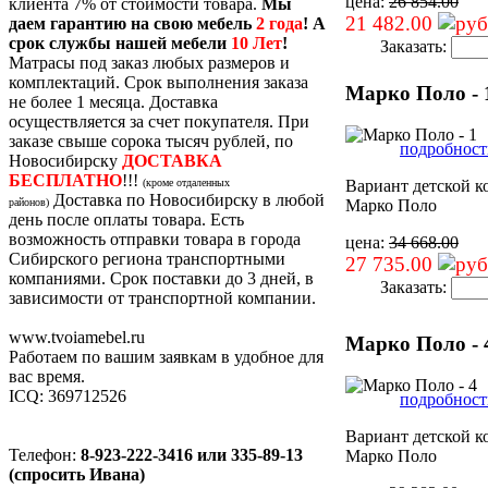
цена:
26 854.00
клиента 7% от стоимости товара.
Мы
21 482.00
даем гарантию на свою мебель
2 года
! А
срок службы нашей мебели
10 Лет
!
Заказать:
Матрасы под заказ любых размеров и
комплектаций. Срок выполнения заказа
Марко Поло - 
не более 1 месяца. Доставка
осуществляется за счет покупателя. При
заказе свыше сорока тысяч рублей, по
подробности
Новосибирску
ДОСТАВКА
БЕСПЛАТНО
!!!
(кроме отдаленных
Вариант детской 
Доставка по Новосибирску в любой
районов)
Марко Поло
день после оплаты товара. Есть
возможность отправки товара в города
цена:
34 668.00
Сибирского региона транспортными
27 735.00
компаниями. Срок поставки до 3 дней, в
Заказать:
зависимости от транспортной компании.
www.tvoiamebel.ru
Марко Поло - 
Работаем по вашим заявкам в удобное для
вас время.
ICQ: 369712526
подробности
Вариант детской 
Телефон:
8-923-222-3416 или 335-89-13
Марко Поло
(спросить Ивана)