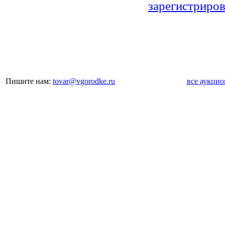
зарегистриров
Пишите нам:
tovar@vgorodke.ru
все аукци