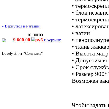
• термоскреп
• блок незав
• термоскреп
• латексирова
« Вернуться в магазин
• ватин
10 100.00
• пенополиуре
9 600.00
В корзину
• ткань жакка
• Высота матр
Lovely Элит "Сонталия"
• Допустимая 
• Срок службы
• Размер 900*
Возможен зака
Чтобы задать 