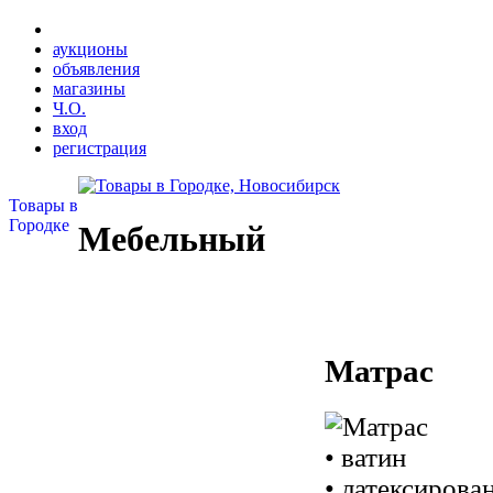
аукционы
объявления
магазины
Ч.О.
вход
регистрация
Товары в
Городке
Мебельный
Матрас
• ватин
• латексирова