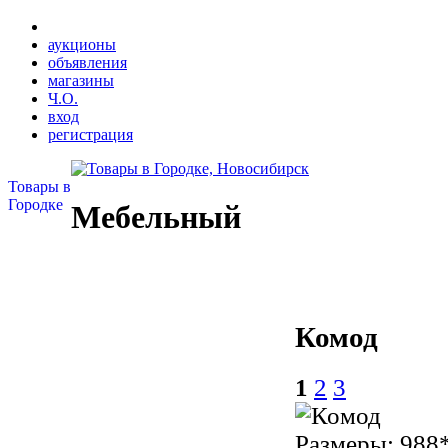
аукционы
объявления
магазины
Ч.О.
вход
регистрация
Товары в
Городке
Мебельный
Комод
1
2
3
Размеры: 988