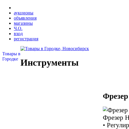
аукционы
объявления
магазины
Ч.О.
вход
регистрация
Товары в
Городке
Инструменты
Фрезер
Фрезер H
• Регули